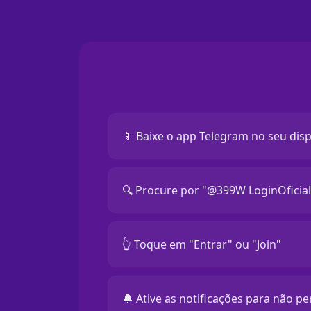
📱 Baixe o app Telegram no seu disp
🔍 Procure por "@399W LoginOficial
👆 Toque em "Entrar" ou "Join"
🔔 Ative as notificações para não p