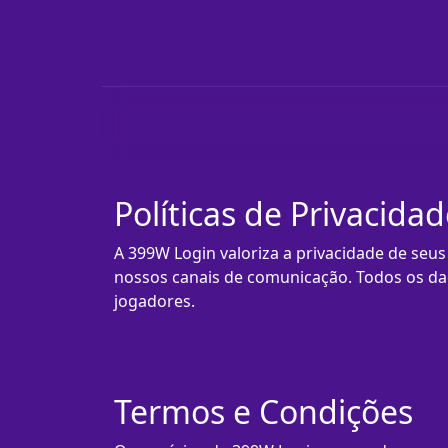
Políticas de Privacida
A 399W Login valoriza a privacidade de seu
nossos canais de comunicação. Todos os dad
jogadores.
Termos e Condições