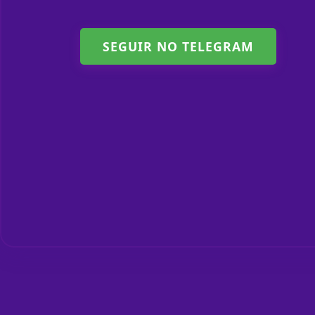
SEGUIR NO TELEGRAM