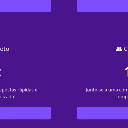
reto
👥 
t
espostas rápidas e
Junte-se a uma com
lizado!
compa
e