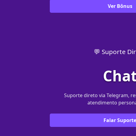
Ver Bônus
💬 Suporte Di
Cha
Suporte direto via Telegram, r
atendimento persona
Falar Suport