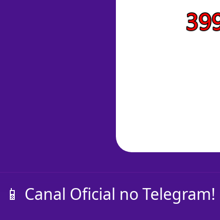
📱 Canal Oficial no Telegram!