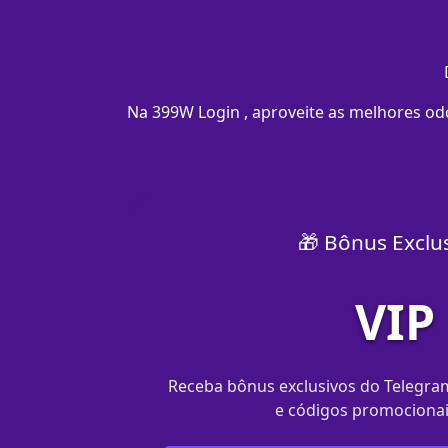
Na 399W Login , aproveite as melhores o
🎁 Bônus Exclu
VIP
Receba bônus exclusivos do Telegra
e códigos promocionai