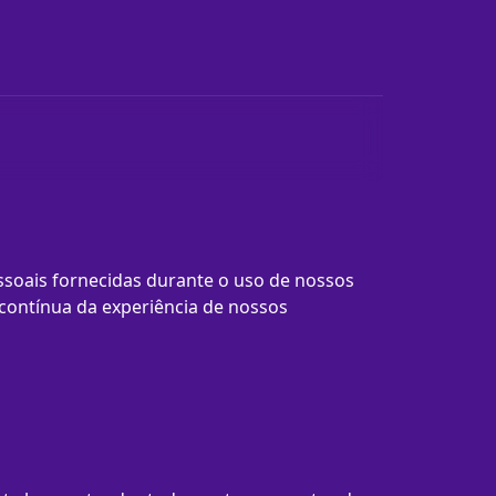
ssoais fornecidas durante o uso de nossos
 contínua da experiência de nossos