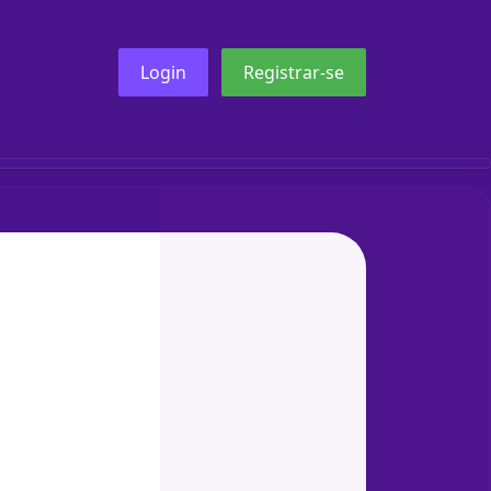
Login
Registrar-se