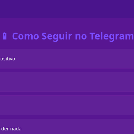
📱 Como Seguir no Telegram
ositivo
erder nada