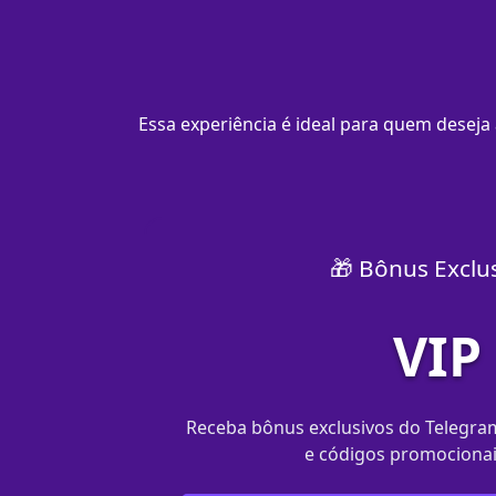
Essa experiência é ideal para quem dese
🎁 Bônus Exclu
VIP
Receba bônus exclusivos do Telegra
e códigos promocionai