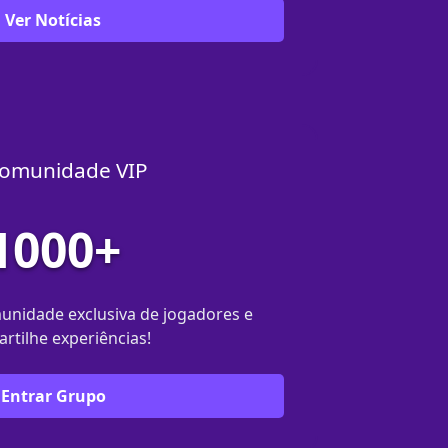
Ver Notícias
Comunidade VIP
1000+
unidade exclusiva de jogadores e
rtilhe experiências!
Entrar Grupo