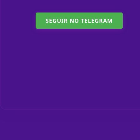
SEGUIR NO TELEGRAM