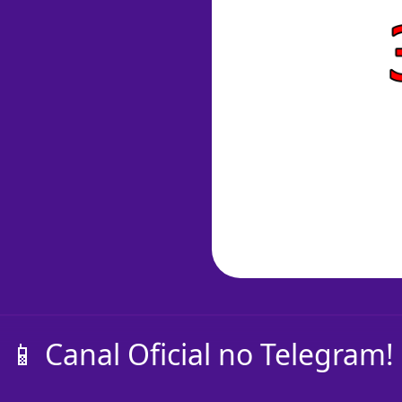
📱 Canal Oficial no Telegram!