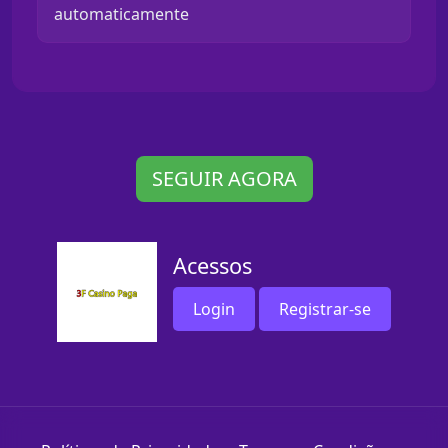
automaticamente
SEGUIR AGORA
Acessos
Login
Registrar-se