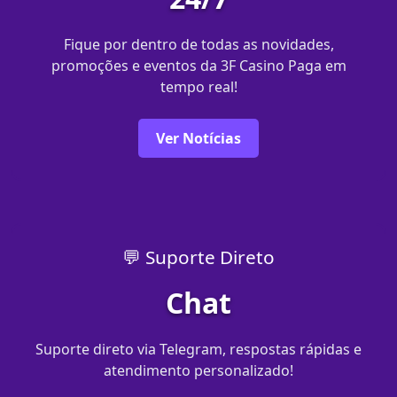
Fique por dentro de todas as novidades,
promoções e eventos da 3F Casino Paga em
tempo real!
Ver Notícias
💬 Suporte Direto
Chat
Suporte direto via Telegram, respostas rápidas e
atendimento personalizado!