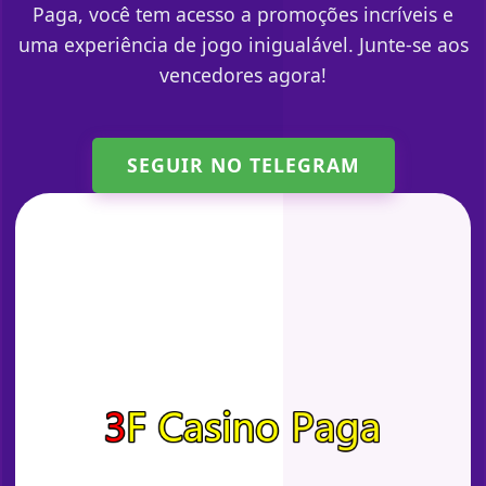
Paga, você tem acesso a promoções incríveis e
uma experiência de jogo inigualável. Junte-se aos
vencedores agora!
SEGUIR NO TELEGRAM