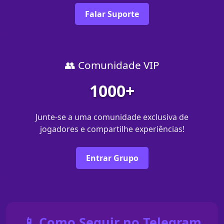
Falar Suporte
👥 Comunidade VIP
1000+
Junte-se a uma comunidade exclusiva de
jogadores e compartilhe experiências!
Entrar Grupo
📱 Como Seguir no Telegram