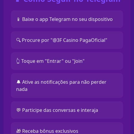
📱 Baixe o app Telegram no seu dispositivo
🔍 Procure por "@3F Casino PagaOficial"
👆 Toque em "Entrar" ou "Join"
🔔 Ative as notificações para não perder
nada
💬 Participe das conversas e interaja
🎁 Receba bônus exclusivos