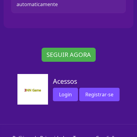
automaticamente
SEGUIR AGORA
Acessos
Login
Registrar-se