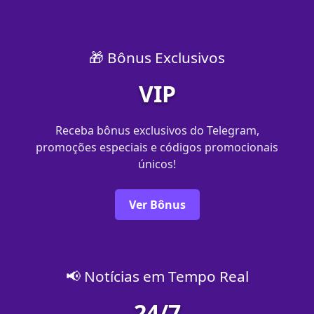
🎁 Bônus Exclusivos
VIP
Receba bônus exclusivos do Telegram,
promoções especiais e códigos promocionais
únicos!
Ver Bônus
📢 Notícias em Tempo Real
24/7