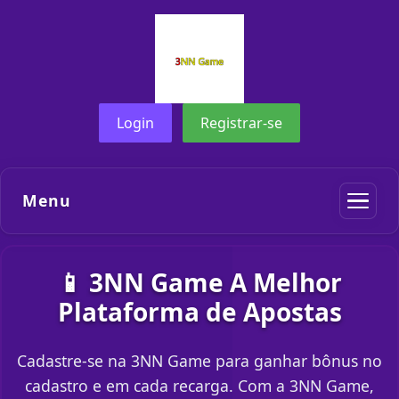
Login
Registrar-se
Menu
📱 3NN Game A Melhor
Plataforma de Apostas
Cadastre-se na 3NN Game para ganhar bônus no
cadastro e em cada recarga. Com a 3NN Game,