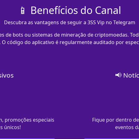
📱 Benefícios do Canal
Descubra as vantagens de seguir a 3SS Vip no Telegram
es de bots ou sistemas de mineração de criptomoedas. Tod
. O código do aplicativo é regularmente auditado por espe
sivos
📢 Notí
m, promoções especiais
Fique por dentro d
s únicos!
eventos d