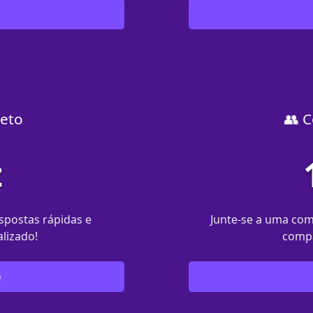
reto
👥 
t
espostas rápidas e
Junte-se a uma com
lizado!
compa
e