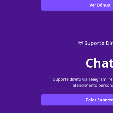
Ver Bônus
💬 Suporte Di
Cha
Suporte direto via Telegram, r
atendimento persona
Falar Suport