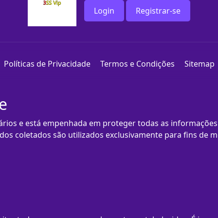
Login
Registrar-se
Políticas de Privacidade
Termos e Condições
Sitemap
de
suários e está empenhada em proteger todas as informações
os coletados são utilizados exclusivamente para fins de m