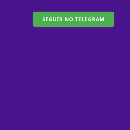
SEGUIR NO TELEGRAM