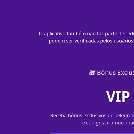
O aplicativo também não faz parte de red
podem ser verificadas pelos usuários
🎁 Bônus Exclu
VIP
Receba bônus exclusivos do Telegra
e códigos promocionai