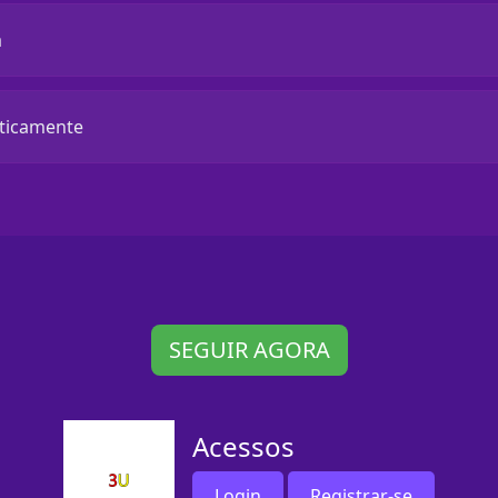
a
aticamente
SEGUIR AGORA
Acessos
Login
Registrar-se