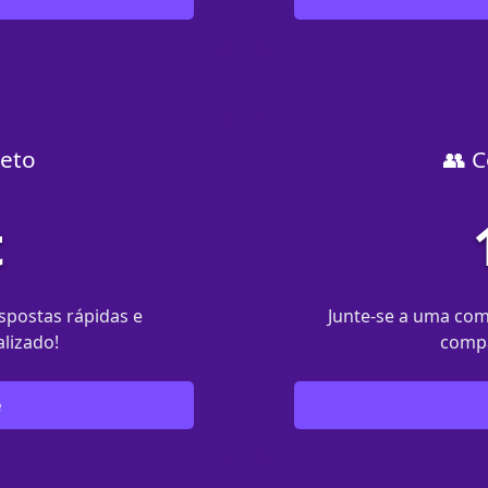
reto
👥 
t
espostas rápidas e
Junte-se a uma com
lizado!
compa
e