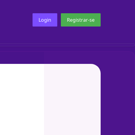
Login
Registrar-se