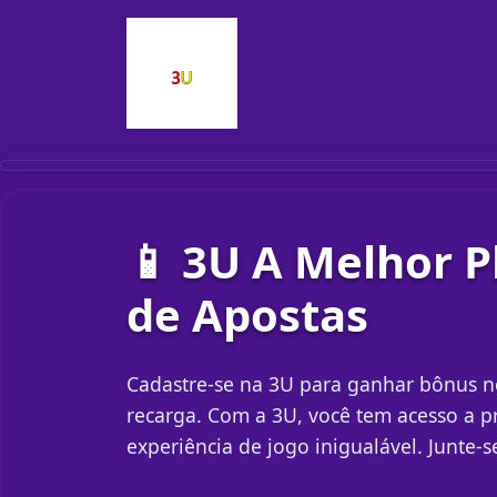
📱 3U A Melhor 
de Apostas
Cadastre-se na 3U para ganhar bônus n
recarga. Com a 3U, você tem acesso a p
experiência de jogo inigualável. Junte-