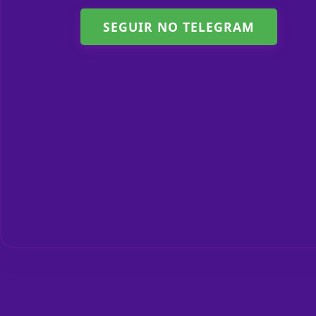
SEGUIR NO TELEGRAM