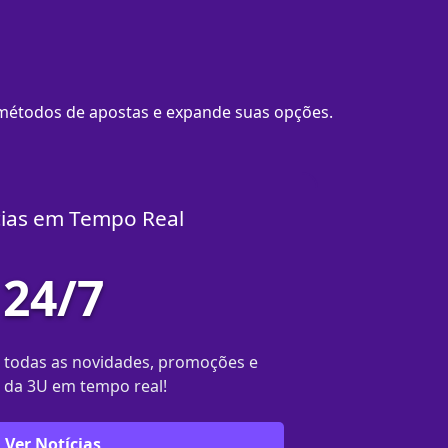
 métodos de apostas e expande suas opções.
cias em Tempo Real
24/7
e todas as novidades, promoções e
 da 3U em tempo real!
Ver Notícias