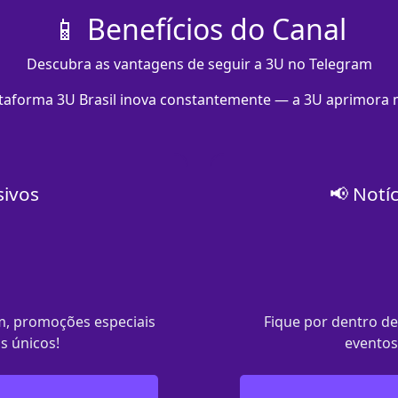
📱 Benefícios do Canal
Descubra as vantagens de seguir a 3U no Telegram
plataforma 3U Brasil inova constantemente — a 3U aprimora
sivos
📢 Notí
m, promoções especiais
Fique por dentro d
s únicos!
eventos