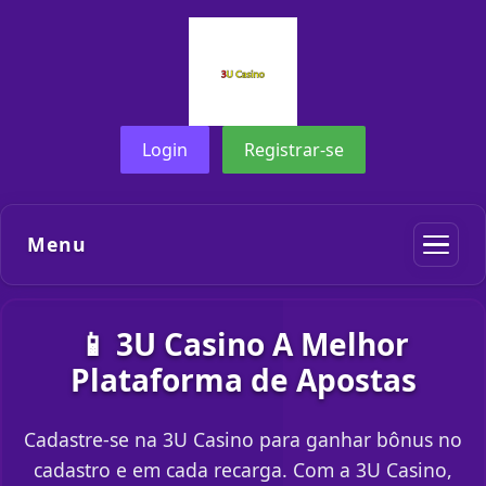
Login
Registrar-se
Menu
📱 3U Casino A Melhor
Plataforma de Apostas
Cadastre-se na 3U Casino para ganhar bônus no
cadastro e em cada recarga. Com a 3U Casino,