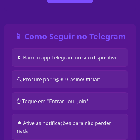
📱 Como Seguir no Telegram
📱 Baixe o app Telegram no seu dispositivo
🔍 Procure por "@3U CasinoOficial"
👆 Toque em "Entrar" ou "Join"
🔔 Ative as notificações para não perder
nada