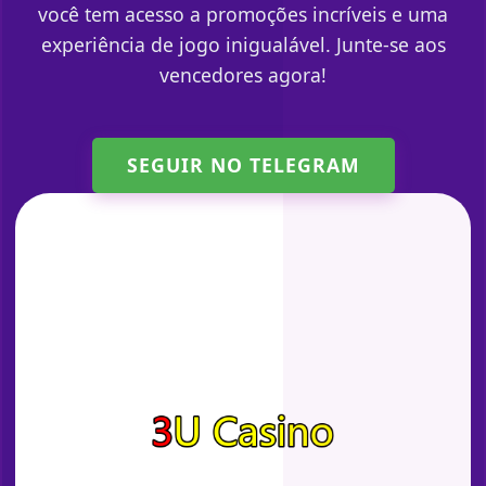
você tem acesso a promoções incríveis e uma
experiência de jogo inigualável. Junte-se aos
vencedores agora!
SEGUIR NO TELEGRAM