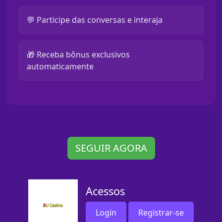
💬 Participe das conversas e interaja
🎁 Receba bônus exclusivos
automaticamente
SEGUIR AGORA
Acessos
Login
Registrar-se