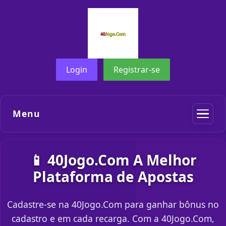
Login
Registrar-se
Menu
📱 40Jogo.Com A Melhor
Plataforma de Apostas
Cadastre-se na 40Jogo.Com para ganhar bônus no
cadastro e em cada recarga. Com a 40Jogo.Com,