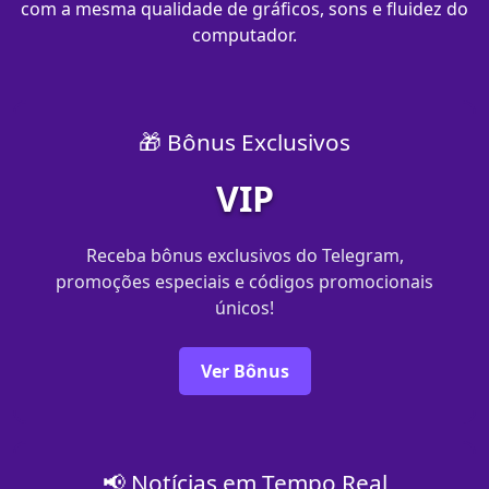
com a mesma qualidade de gráficos, sons e fluidez do
computador.
🎁 Bônus Exclusivos
VIP
Receba bônus exclusivos do Telegram,
promoções especiais e códigos promocionais
únicos!
Ver Bônus
📢 Notícias em Tempo Real