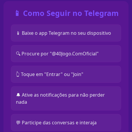
📱 Como Seguir no Telegram
📱 Baixe o app Telegram no seu dispositivo
🔍 Procure por "@40Jogo.ComOficial"
👆 Toque em "Entrar" ou "Join"
🔔 Ative as notificações para não perder
nada
💬 Participe das conversas e interaja