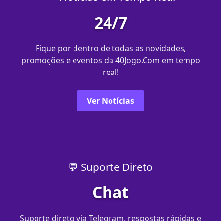
24/7
Fique por dentro de todas as novidades,
promoções e eventos da 40Jogo.Com em tempo
real!
Ver Notícias
💬 Suporte Direto
Chat
Suporte direto via Telegram, respostas rápidas e