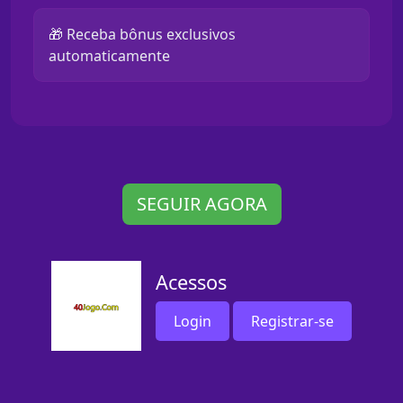
🎁 Receba bônus exclusivos
automaticamente
SEGUIR AGORA
Acessos
Login
Registrar-se