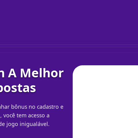
n A Melhor
postas
nhar bônus no cadastro e
, você tem acesso a
e jogo inigualável.