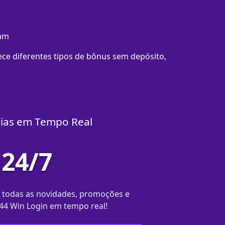
ram
ece diferentes tipos de bônus sem depósito,
cias em Tempo Real
24/7
e todas as novidades, promoções e
44 Win Login em tempo real!