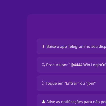
📱 Baixe o app Telegram no seu disp
🔍 Procure por "@4444 Win LoginOfi
👆 Toque em "Entrar" ou "Join"
🔔 Ative as notificações para não p