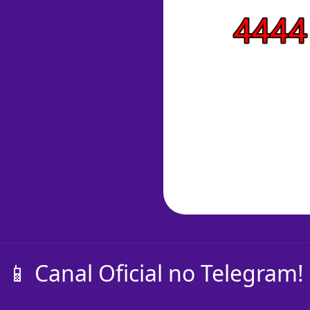
📱 Canal Oficial no Telegram!