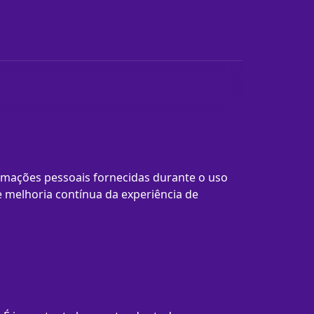
ormações pessoais fornecidas durante o uso
e melhoria contínua da experiência de