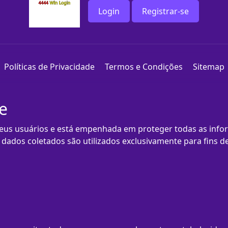
Login
Registrar-se
Políticas de Privacidade
Termos e Condições
Sitemap
de
 seus usuários e está empenhada em proteger todas as inf
dados coletados são utilizados exclusivamente para fins d