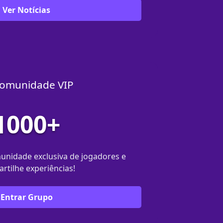
Ver Notícias
Comunidade VIP
1000+
unidade exclusiva de jogadores e
rtilhe experiências!
Entrar Grupo