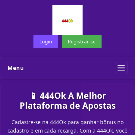
Login
Registrar-se
Menu
📱 444Ok A Melhor
Plataforma de Apostas
Cadastre-se na 444Ok para ganhar bônus no
cadastro e em cada recarga. Com a 444Ok, você