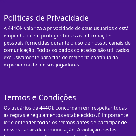
Políticas de Privacidade
A 444Ok valoriza a privacidade de seus usuários e está
empenhada em proteger todas as informações
pessoais fornecidas durante o uso de nossos canais de
comunicação. Todos os dados coletados são utilizados
exclusivamente para fins de melhoria contínua da
experiência de nossos jogadores.
Termos e Condições
Os usuários da 444Ok concordam em respeitar todas
as regras e regulamentos estabelecidos. É importante
ler e entender todos os termos antes de participar de
nossos canais de comunicação. A violação destes