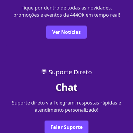
Fique por dentro de todas as novidades,
promoções e eventos da 444Ok em tempo real!
Ver Notícias
💬 Suporte Direto
Chat
Suporte direto via Telegram, respostas rápidas e
atendimento personalizado!
Falar Suporte