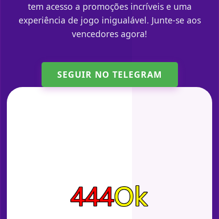
tem acesso a promoções incríveis e uma
experiência de jogo inigualável. Junte-se aos
vencedores agora!
SEGUIR NO TELEGRAM