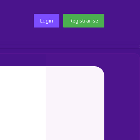
Login
Registrar-se