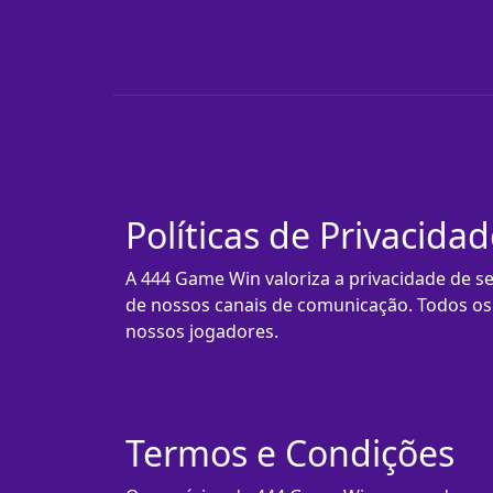
Políticas de Privacida
A 444 Game Win valoriza a privacidade de 
de nossos canais de comunicação. Todos os 
nossos jogadores.
Termos e Condições