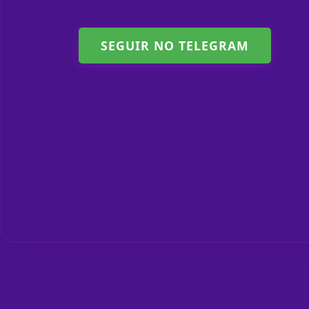
SEGUIR NO TELEGRAM