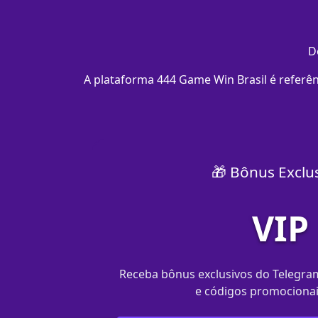
D
A plataforma 444 Game Win Brasil é referê
🎁 Bônus Exclu
VIP
Receba bônus exclusivos do Telegra
e códigos promocionai