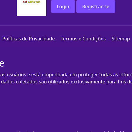
Login
Registrar-se
Políticas de Privacidade
Termos e Condições
Sitemap
de
seus usuários e está empenhada em proteger todas as infor
dados coletados são utilizados exclusivamente para fins d