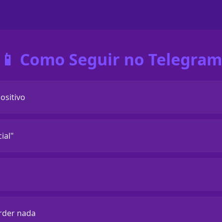
📱 Como Seguir no Telegram
ositivo
ial"
erder nada