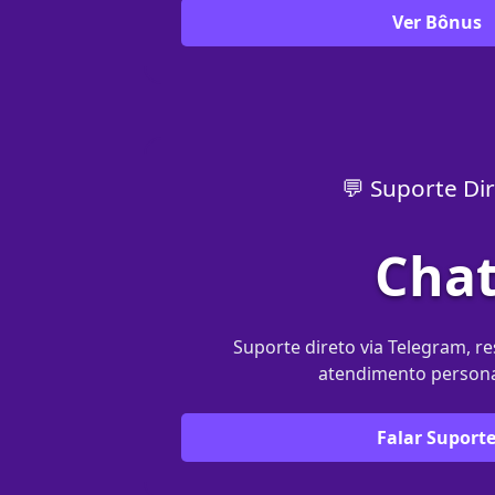
Ver Bônus
💬 Suporte Di
Cha
Suporte direto via Telegram, r
atendimento persona
Falar Suport