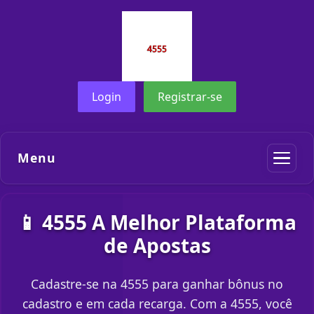
Login
Registrar-se
Menu
📱 4555 A Melhor Plataforma
de Apostas
Cadastre-se na 4555 para ganhar bônus no
cadastro e em cada recarga. Com a 4555, você