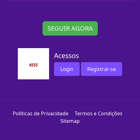
SEGUIR AGORA
Acessos
Login
Registrar-se
Políticas de Privacidade
Termos e Condições
Sitemap