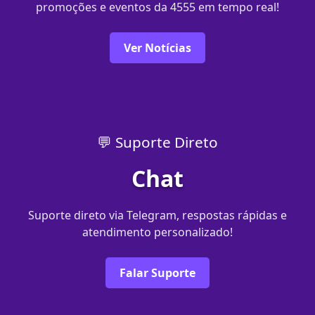
promoções e eventos da 4555 em tempo real!
Ver Notícias
💬 Suporte Direto
Chat
Suporte direto via Telegram, respostas rápidas e
atendimento personalizado!
Falar Suporte