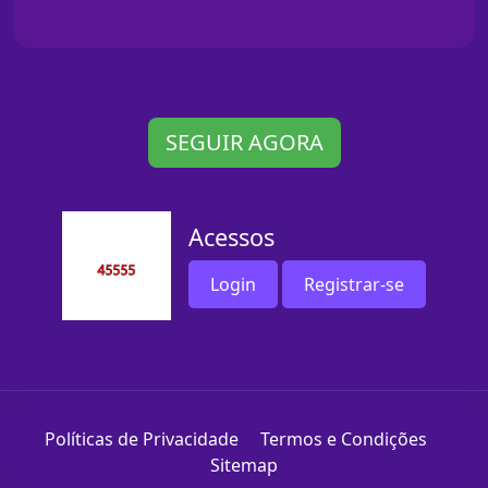
SEGUIR AGORA
Acessos
Login
Registrar-se
Políticas de Privacidade
Termos e Condições
Sitemap