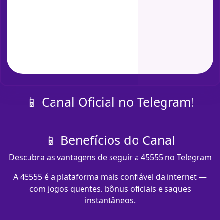
📱 Canal Oficial no Telegram!
📱 Benefícios do Canal
Descubra as vantagens de seguir a 45555 no Telegram
A 45555 é a plataforma mais confiável da internet —
com jogos quentes, bônus oficiais e saques
instantâneos.