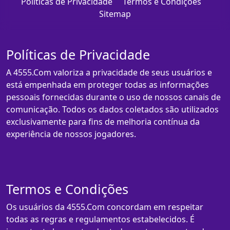
Políticas de Privacidade
Termos e Condições
Sitemap
Políticas de Privacidade
A 4555.Com valoriza a privacidade de seus usuários e
está empenhada em proteger todas as informações
pessoais fornecidas durante o uso de nossos canais de
comunicação. Todos os dados coletados são utilizados
exclusivamente para fins de melhoria contínua da
experiência de nossos jogadores.
Termos e Condições
Os usuários da 4555.Com concordam em respeitar
todas as regras e regulamentos estabelecidos. É