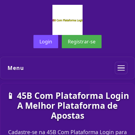
Login
Registrar-se
Menu
📱 45B Com Plataforma Login
A Melhor Plataforma de
Apostas
Cadastre-se na 45B Com Plataforma Login para