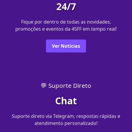
24/7
Fique por dentro de todas as novidades,
promoções e eventos da 45FF em tempo real!
Ver Notícias
💬 Suporte Direto
Chat
Suporte direto via Telegram, respostas rápidas e
atendimento personalizado!