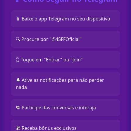
📱 Baixe o app Telegram no seu dispositivo
🔍 Procure por "@45FFOficial"
👆 Toque em "Entrar" ou "Join"
🔔 Ative as notificações para não perder
nada
💬 Participe das conversas e interaja
🎁 Receba bônus exclusivos