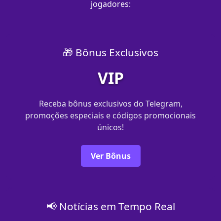
jogadores:
🎁 Bônus Exclusivos
VIP
Receba bônus exclusivos do Telegram,
promoções especiais e códigos promocionais
únicos!
Ver Bônus
📢 Notícias em Tempo Real