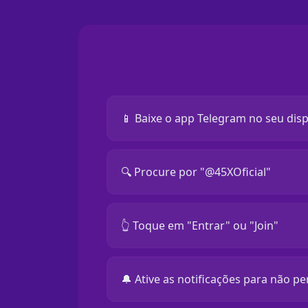
📱 Baixe o app Telegram no seu disp
🔍 Procure por "@45XOficial"
👆 Toque em "Entrar" ou "Join"
🔔 Ative as notificações para não p