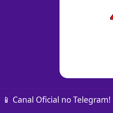
📱 Canal Oficial no Telegram!