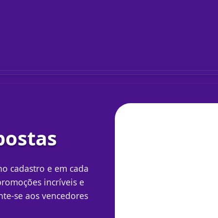
postas
no cadastro e em cada
promoções incríveis e
unte-se aos vencedores