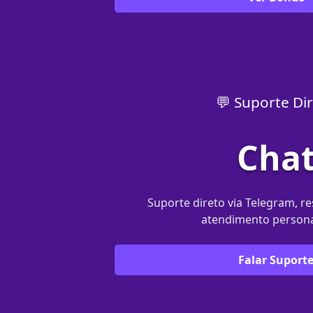
💬 Suporte Di
Cha
Suporte direto via Telegram, r
atendimento persona
Falar Suport