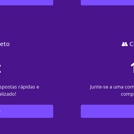
reto
👥 
t
espostas rápidas e
Junte-se a uma com
lizado!
compa
e