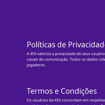
Políticas de Privacida
A 45X valoriza a privacidade de seus usuár
canais de comunicação. Todos os dados cole
jogadores.
Termos e Condições
Os usuários da 45X concordam em respeitar 