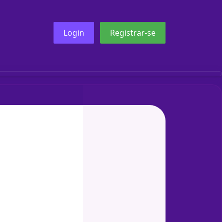
Login
Registrar-se