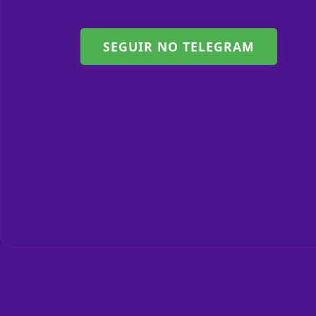
SEGUIR NO TELEGRAM