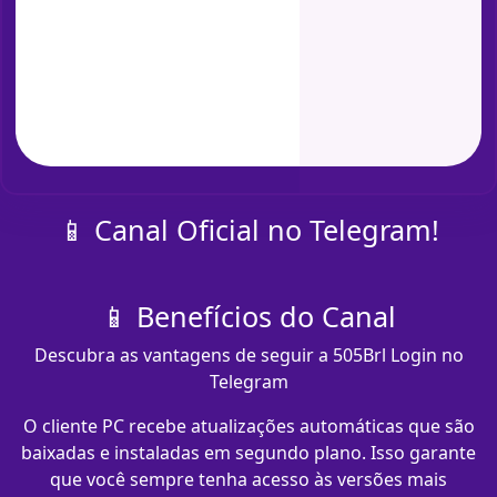
📱 Canal Oficial no Telegram!
📱 Benefícios do Canal
Descubra as vantagens de seguir a 505Brl Login no
Telegram
O cliente PC recebe atualizações automáticas que são
baixadas e instaladas em segundo plano. Isso garante
que você sempre tenha acesso às versões mais