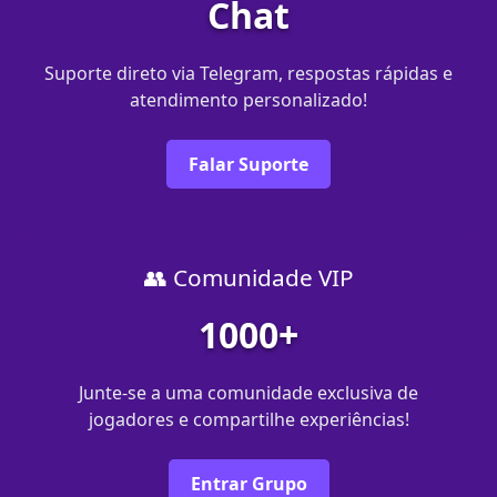
Chat
Suporte direto via Telegram, respostas rápidas e
atendimento personalizado!
Falar Suporte
👥 Comunidade VIP
1000+
Junte-se a uma comunidade exclusiva de
jogadores e compartilhe experiências!
Entrar Grupo