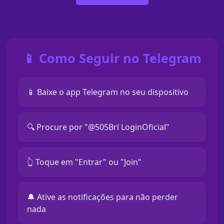
📱 Como Seguir no Telegram
📱 Baixe o app Telegram no seu dispositivo
🔍 Procure por "@505Brl LoginOficial"
👆 Toque em "Entrar" ou "Join"
🔔 Ative as notificações para não perder
nada