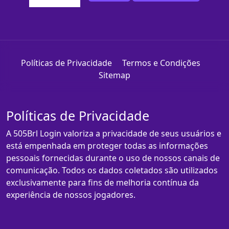
Políticas de Privacidade
Termos e Condições
Sitemap
Políticas de Privacidade
A 505Brl Login valoriza a privacidade de seus usuários e
está empenhada em proteger todas as informações
pessoais fornecidas durante o uso de nossos canais de
comunicação. Todos os dados coletados são utilizados
exclusivamente para fins de melhoria contínua da
experiência de nossos jogadores.