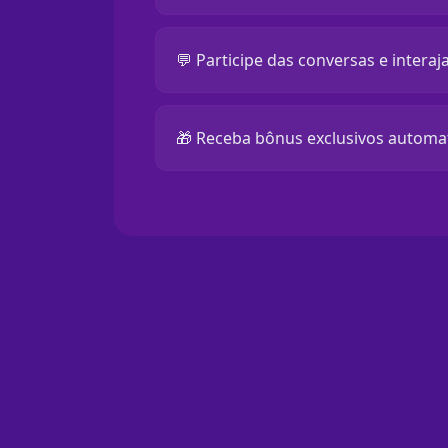
💬 Participe das conversas e interaj
🎁 Receba bônus exclusivos autom