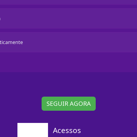
a
aticamente
SEGUIR AGORA
Acessos