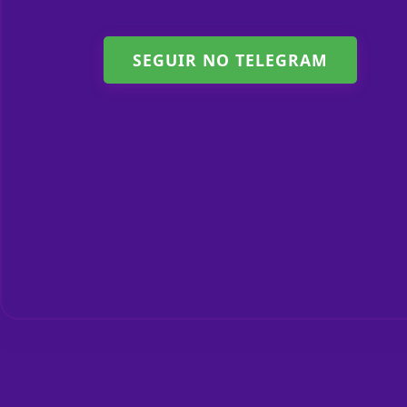
SEGUIR NO TELEGRAM