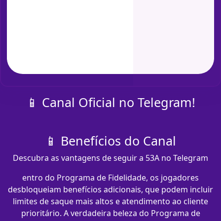
📱 Canal Oficial no Telegram!
📱 Benefícios do Canal
Descubra as vantagens de seguir a 53A no Telegram
entro do Programa de Fidelidade, os jogadores
desbloqueiam benefícios adicionais, que podem incluir
limites de saque mais altos e atendimento ao cliente
prioritário. A verdadeira beleza do Programa de