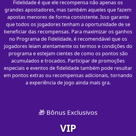
Fidelidade é que ele recompensa não apenas os
grandes apostadores, mas também aqueles que fazem
apostas menores de forma consistente. Isso garante
que todos os jogadores tenham a oportunidade de se
beneficiar das recompensas. Para maximizar os ganhos
no Programa de Fidelidade, é recomendável que os
jogadores leiam atentamente os termos e condições do
programa e estejam cientes de como os pontos são
acumulados e trocados. Participar de promoções
especiais e eventos de fidelidade também pode resultar
em pontos extras ou recompensas adicionais, tornando
a experiência de jogo ainda mais gra.
🎁 Bônus Exclusivos
VIP