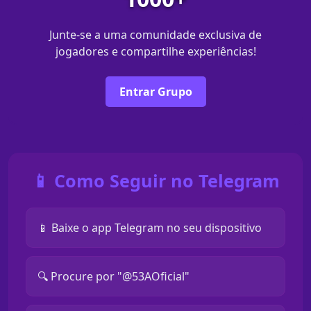
Junte-se a uma comunidade exclusiva de
jogadores e compartilhe experiências!
Entrar Grupo
📱 Como Seguir no Telegram
📱 Baixe o app Telegram no seu dispositivo
🔍 Procure por "@53AOficial"