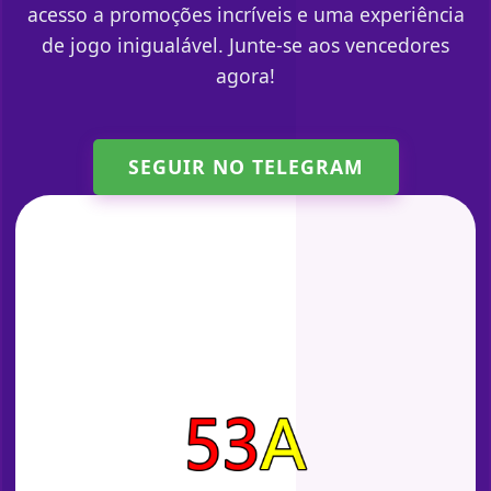
acesso a promoções incríveis e uma experiência
de jogo inigualável. Junte-se aos vencedores
agora!
SEGUIR NO TELEGRAM