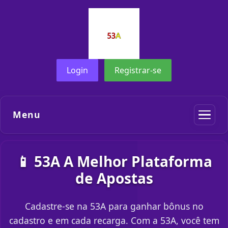
Login
Registrar-se
Menu
📱 53A A Melhor Plataforma
de Apostas
Cadastre-se na 53A para ganhar bônus no
cadastro e em cada recarga. Com a 53A, você tem