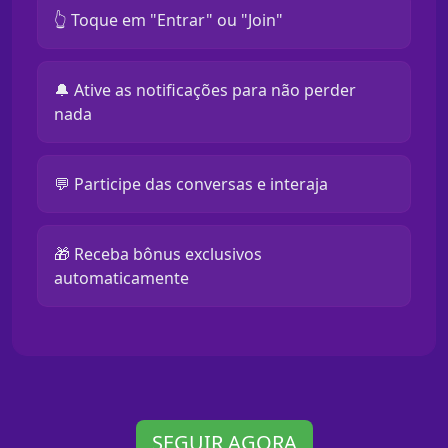
👆 Toque em "Entrar" ou "Join"
🔔 Ative as notificações para não perder
nada
💬 Participe das conversas e interaja
🎁 Receba bônus exclusivos
automaticamente
SEGUIR AGORA