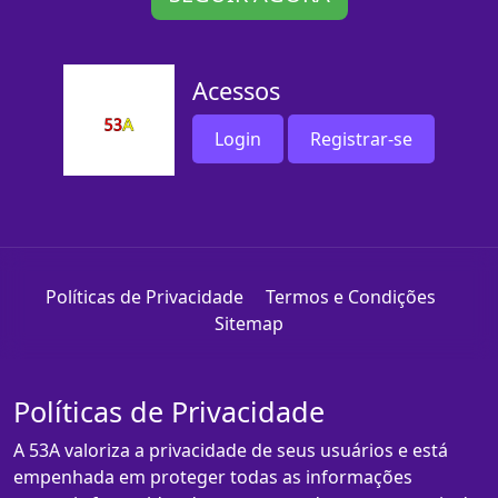
Acessos
Login
Registrar-se
Políticas de Privacidade
Termos e Condições
Sitemap
Políticas de Privacidade
A 53A valoriza a privacidade de seus usuários e está
empenhada em proteger todas as informações