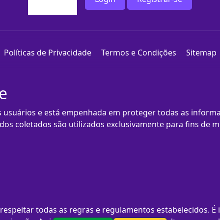
Políticas de Privacidade
Termos e Condições
Sitemap
de
us usuários e está empenhada em proteger todas as inform
os coletados são utilizados exclusivamente para fins de m
speitar todas as regras e regulamentos estabelecidos. É 