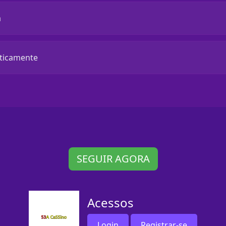
a
aticamente
SEGUIR AGORA
Acessos
Login
Registrar-se