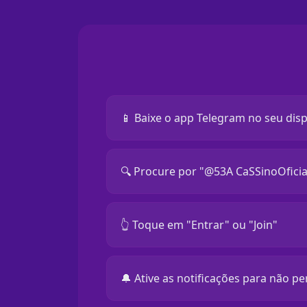
📱 Baixe o app Telegram no seu disp
🔍 Procure por "@53A CaSSinoOficia
👆 Toque em "Entrar" ou "Join"
🔔 Ative as notificações para não p