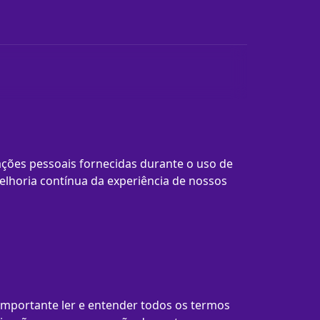
ações pessoais fornecidas durante o uso de
elhoria contínua da experiência de nossos
importante ler e entender todos os termos