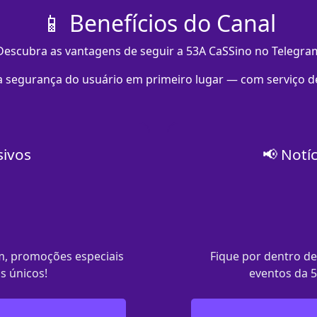
📱 Benefícios do Canal
Descubra as vantagens de seguir a 53A CaSSino no Telegra
a segurança do usuário em primeiro lugar — com serviço de
sivos
📢 Notí
m, promoções especiais
Fique por dentro d
s únicos!
eventos da 