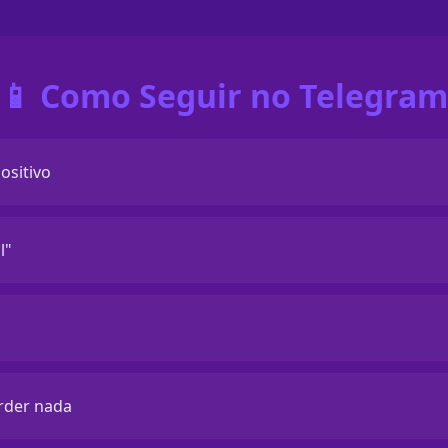
📱 Como Seguir no Telegram
ositivo
l"
erder nada