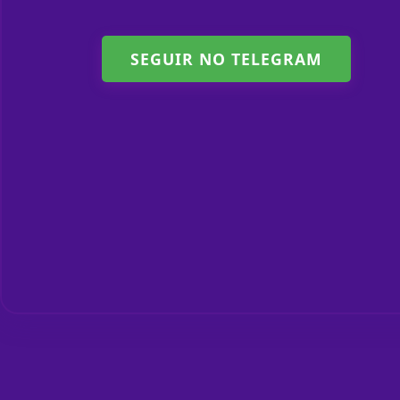
SEGUIR NO TELEGRAM