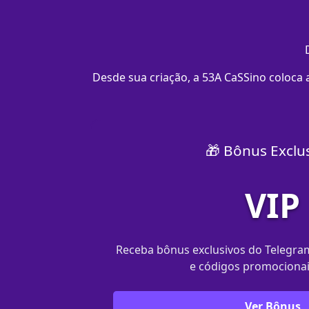
Desde sua criação, a 53A CaSSino coloca 
🎁 Bônus Exclu
VIP
Receba bônus exclusivos do Telegra
e códigos promocionai
Ver Bônus