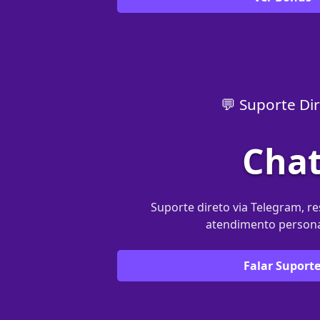
💬 Suporte Di
Cha
Suporte direto via Telegram, r
atendimento persona
Falar Suport