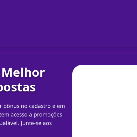
A Melhor
postas
r bônus no cadastro e em
 tem acesso a promoções
ualável. Junte-se aos