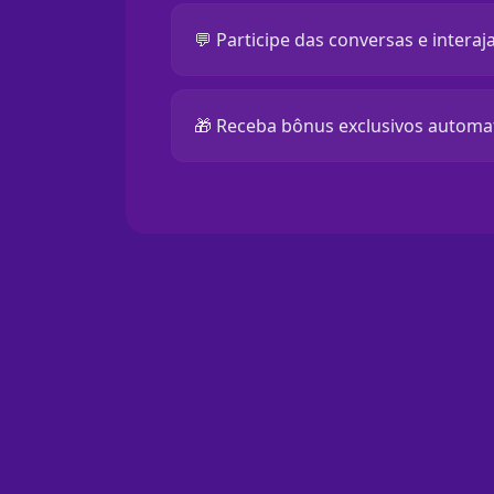
💬 Participe das conversas e interaj
🎁 Receba bônus exclusivos autom