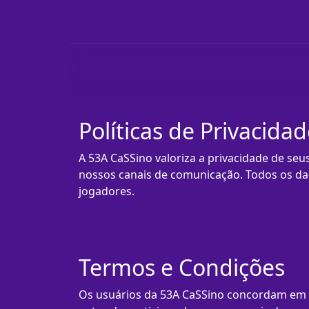
Políticas de Privacida
A 53A CaSSino valoriza a privacidade de se
nossos canais de comunicação. Todos os dad
jogadores.
Termos e Condições
Os usuários da 53A CaSSino concordam em re