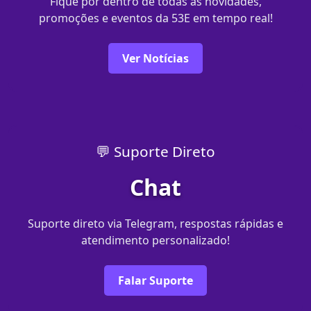
Fique por dentro de todas as novidades,
promoções e eventos da 53E em tempo real!
Ver Notícias
💬 Suporte Direto
Chat
Suporte direto via Telegram, respostas rápidas e
atendimento personalizado!
Falar Suporte