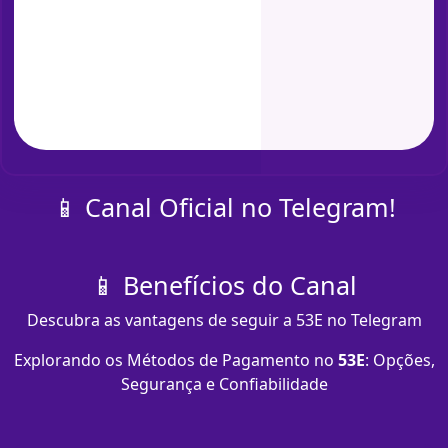
📱 Canal Oficial no Telegram!
📱 Benefícios do Canal
Descubra as vantagens de seguir a 53E no Telegram
Explorando os Métodos de Pagamento no
53E
: Opções,
Segurança e Confiabilidade