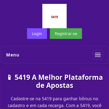
Login
Registrar-se
Menu
📱 5419 A Melhor Plataforma
de Apostas
Cadastre-se na 5419 para ganhar bônus no
cadastro e em cada recarga. Com a 5419, você