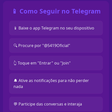
📱 Como Seguir no Telegram
📱 Baixe o app Telegram no seu dispositivo
🔍 Procure por "@5419Oficial"
👆 Toque em "Entrar" ou "Join"
🔔 Ative as notificações para não perder
nada
💬 Participe das conversas e interaja