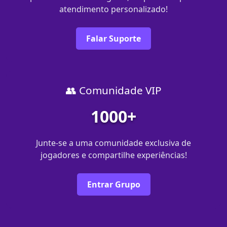
atendimento personalizado!
Falar Suporte
👥 Comunidade VIP
1000+
Junte-se a uma comunidade exclusiva de
jogadores e compartilhe experiências!
Entrar Grupo