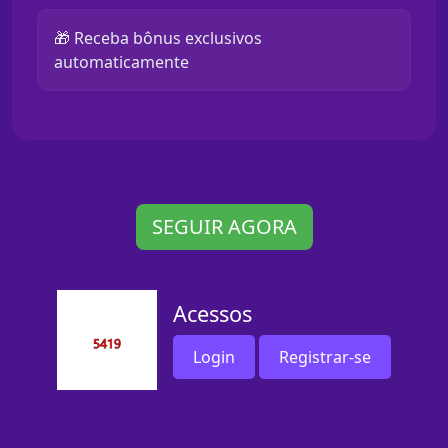
🎁 Receba bônus exclusivos
automaticamente
SEGUIR AGORA
Acessos
Login
Registrar-se