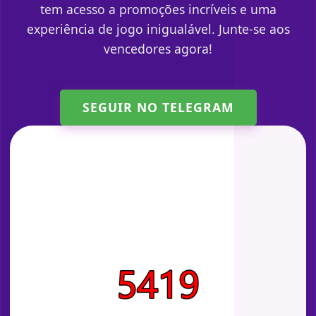
tem acesso a promoções incríveis e uma
experiência de jogo inigualável. Junte-se aos
vencedores agora!
SEGUIR NO TELEGRAM