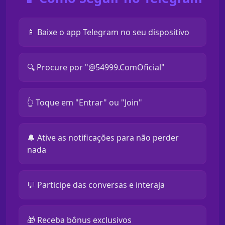
📱 Baixe o app Telegram no seu dispositivo
🔍 Procure por "@54999.ComOficial"
👆 Toque em "Entrar" ou "Join"
🔔 Ative as notificações para não perder
nada
💬 Participe das conversas e interaja
🎁 Receba bônus exclusivos