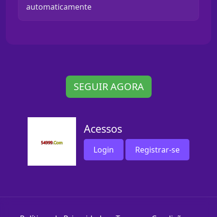
automaticamente
SEGUIR AGORA
Acessos
Login
Registrar-se