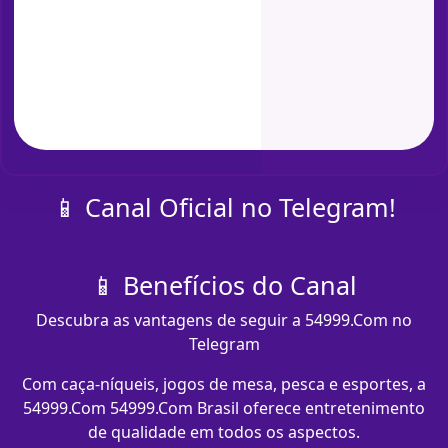
📱 Canal Oficial no Telegram!
📱 Benefícios do Canal
Descubra as vantagens de seguir a 54999.Com no
Telegram
Com caça-níqueis, jogos de mesa, pesca e esportes, a
54999.Com 54999.Com Brasil oferece entretenimento
de qualidade em todos os aspectos.