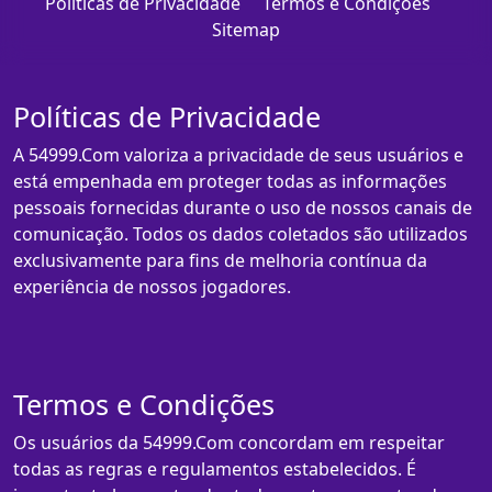
Políticas de Privacidade
Termos e Condições
Sitemap
Políticas de Privacidade
A 54999.Com valoriza a privacidade de seus usuários e
está empenhada em proteger todas as informações
pessoais fornecidas durante o uso de nossos canais de
comunicação. Todos os dados coletados são utilizados
exclusivamente para fins de melhoria contínua da
experiência de nossos jogadores.
Termos e Condições
Os usuários da 54999.Com concordam em respeitar
todas as regras e regulamentos estabelecidos. É