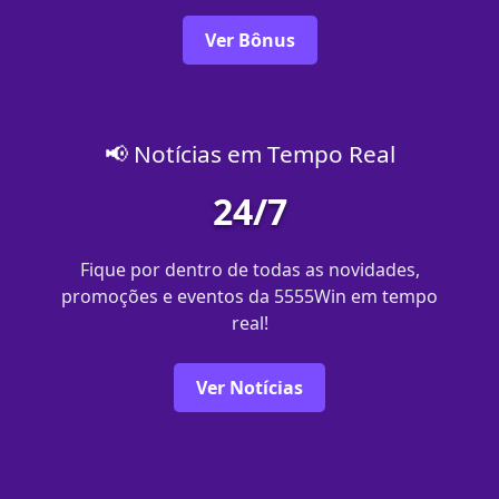
Ver Bônus
📢 Notícias em Tempo Real
24/7
Fique por dentro de todas as novidades,
promoções e eventos da 5555Win em tempo
real!
Ver Notícias