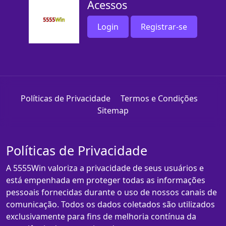
Acessos
Login
Registrar-se
Políticas de Privacidade
Termos e Condições
Sitemap
Políticas de Privacidade
A 5555Win valoriza a privacidade de seus usuários e
está empenhada em proteger todas as informações
pessoais fornecidas durante o uso de nossos canais de
comunicação. Todos os dados coletados são utilizados
exclusivamente para fins de melhoria contínua da