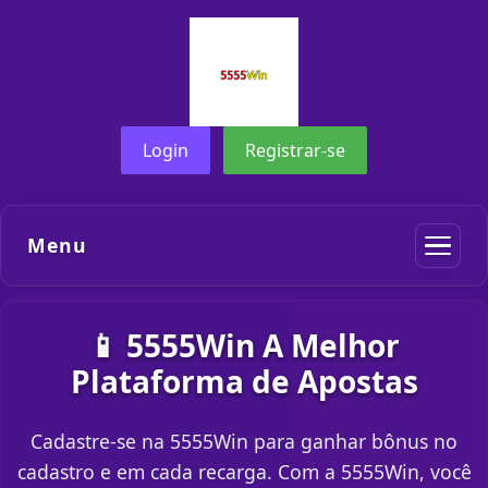
Login
Registrar-se
Menu
📱 5555Win A Melhor
Plataforma de Apostas
Cadastre-se na 5555Win para ganhar bônus no
cadastro e em cada recarga. Com a 5555Win, você