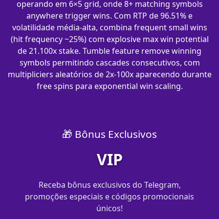
operando em 6×5 grid, onde 8+ matching symbols
anywhere trigger wins. Com RTP de 96.51% e
volatilidade média-alta, combina frequent small wins
(hit frequency ~25%) com explosive max win potential
de 21.100x stake. Tumble feature remove winning
symbols permitindo cascades consecutivos, com
multipliciers aleatórios de 2x-100x aparecendo durante
free spins para exponential win scaling.
🎁 Bônus Exclusivos
VIP
Receba bônus exclusivos do Telegram,
promoções especiais e códigos promocionais
únicos!