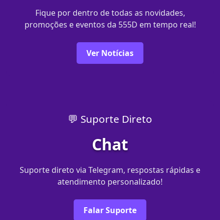
Fique por dentro de todas as novidades,
promoções e eventos da 555D em tempo real!
Ver Notícias
💬 Suporte Direto
Chat
Suporte direto via Telegram, respostas rápidas e
atendimento personalizado!
Falar Suporte