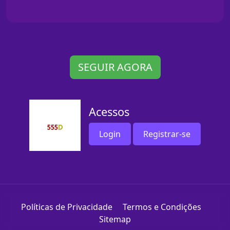
SEGUIR AGORA
Acessos
Login
Registrar-se
Políticas de Privacidade
Termos e Condições
Sitemap