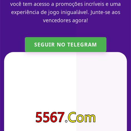
você tem acesso a promoções incríveis e uma
experiência de jogo inigualável. Junte-se aos
vencedores agora!
SEGUIR NO TELEGRAM