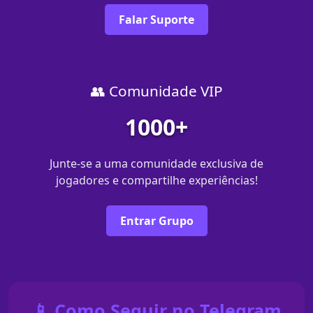
Falar Suporte
👥 Comunidade VIP
1000+
Junte-se a uma comunidade exclusiva de
jogadores e compartilhe experiências!
Entrar Grupo
📱 Como Seguir no Telegram