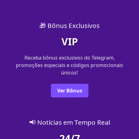
🎁 Bônus Exclusivos
VIP
Receba bônus exclusivos do Telegram,
promoções especiais e códigos promocionais
únicos!
Ver Bônus
📢 Notícias em Tempo Real
24/7