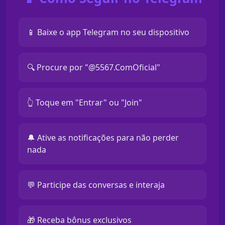
📱 Baixe o app Telegram no seu dispositivo
🔍 Procure por "@5567.ComOficial"
👆 Toque em "Entrar" ou "Join"
🔔 Ative as notificações para não perder
nada
💬 Participe das conversas e interaja
🎁 Receba bônus exclusivos