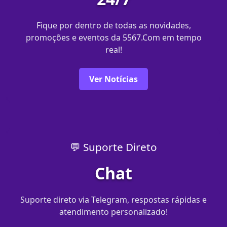
Fique por dentro de todas as novidades,
promoções e eventos da 5567.Com em tempo
real!
Ver Notícias
💬 Suporte Direto
Chat
Suporte direto via Telegram, respostas rápidas e
atendimento personalizado!