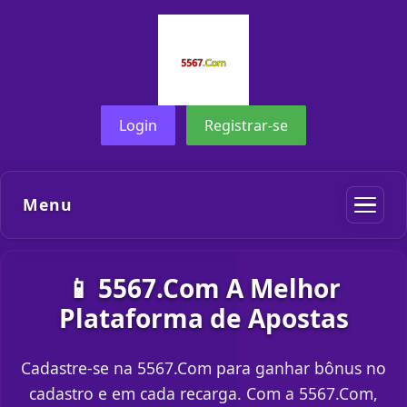
Login
Registrar-se
Menu
📱 5567.Com A Melhor
Plataforma de Apostas
Cadastre-se na 5567.Com para ganhar bônus no
cadastro e em cada recarga. Com a 5567.Com,