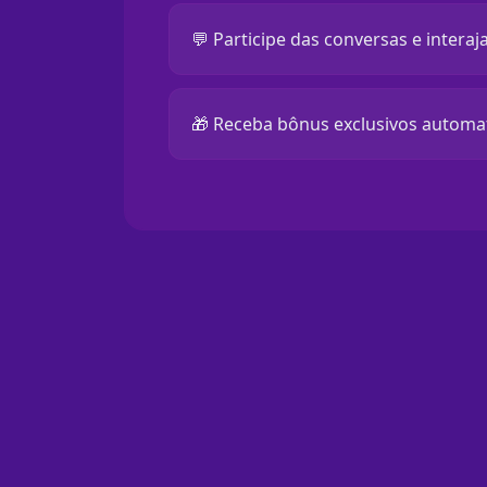
💬 Participe das conversas e interaj
🎁 Receba bônus exclusivos autom