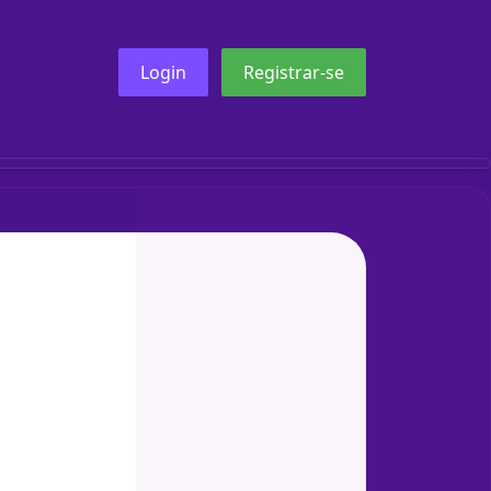
Login
Registrar-se