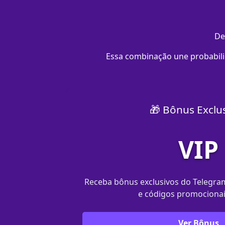
De
Essa combinação une probabilid
🎁 Bônus Exclu
VIP
Receba bônus exclusivos do Telegra
e códigos promocionai
Ver Bônus