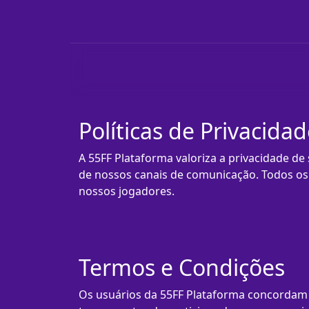
Políticas de Privacida
A 55FF Plataforma valoriza a privacidade d
de nossos canais de comunicação. Todos os 
nossos jogadores.
Termos e Condições
Os usuários da 55FF Plataforma concordam e