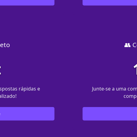
reto
👥 
t
espostas rápidas e
Junte-se a uma com
lizado!
compa
e