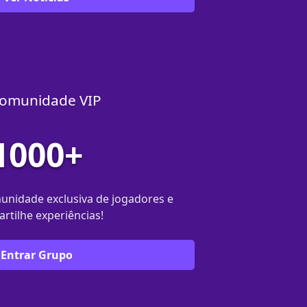
Comunidade VIP
1000+
unidade exclusiva de jogadores e
rtilhe experiências!
Entrar Grupo