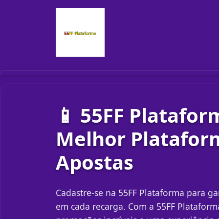
📱 55FF Platafor
Melhor Platafor
Apostas
Cadastre-se na 55FF Plataforma para g
em cada recarga. Com a 55FF Plataforma