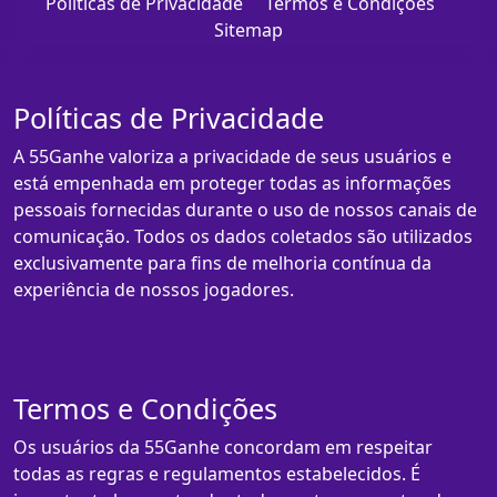
Políticas de Privacidade
Termos e Condições
Sitemap
Políticas de Privacidade
A 55Ganhe valoriza a privacidade de seus usuários e
está empenhada em proteger todas as informações
pessoais fornecidas durante o uso de nossos canais de
comunicação. Todos os dados coletados são utilizados
exclusivamente para fins de melhoria contínua da
experiência de nossos jogadores.
Termos e Condições
Os usuários da 55Ganhe concordam em respeitar
todas as regras e regulamentos estabelecidos. É