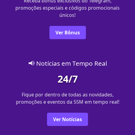
Receba bônus exclusivos do Telegram,
promoções especiais e códigos promocionais
únicos!
Ver Bônus
📢 Notícias em Tempo Real
24/7
Fique por dentro de todas as novidades,
promoções e eventos da 55M em tempo real!
Ver Notícias