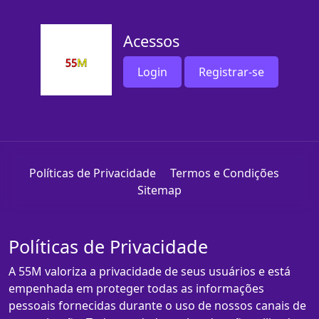
Acessos
Login
Registrar-se
Políticas de Privacidade
Termos e Condições
Sitemap
Políticas de Privacidade
A 55M valoriza a privacidade de seus usuários e está
empenhada em proteger todas as informações
pessoais fornecidas durante o uso de nossos canais de