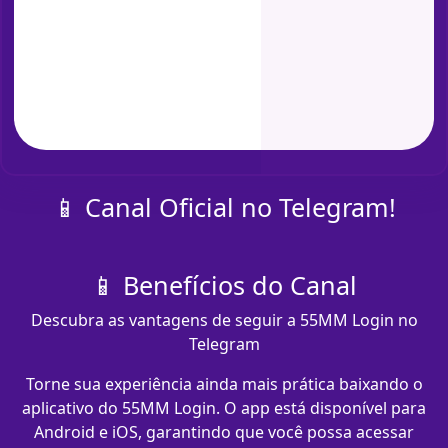
📱 Canal Oficial no Telegram!
📱 Benefícios do Canal
Descubra as vantagens de seguir a 55MM Login no
Telegram
Torne sua experiência ainda mais prática baixando o
aplicativo do 55MM Login. O app está disponível para
Android e iOS, garantindo que você possa acessar