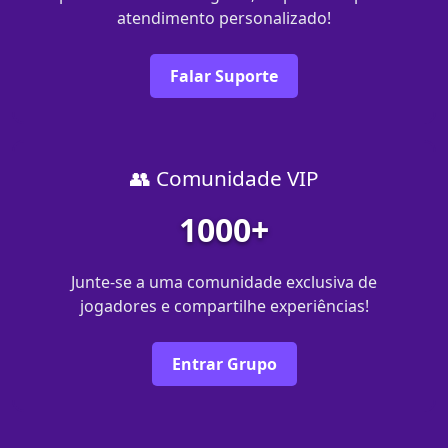
atendimento personalizado!
Falar Suporte
👥 Comunidade VIP
1000+
Junte-se a uma comunidade exclusiva de
jogadores e compartilhe experiências!
Entrar Grupo