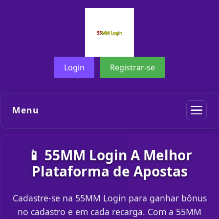
Login
Registrar-se
Menu
📱 55MM Login A Melhor
Plataforma de Apostas
Cadastre-se na 55MM Login para ganhar bônus
no cadastro e em cada recarga. Com a 55MM