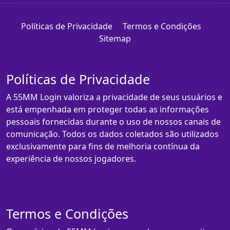
Políticas de Privacidade
Termos e Condições
Sitemap
Políticas de Privacidade
A 55MM Login valoriza a privacidade de seus usuários e
está empenhada em proteger todas as informações
pessoais fornecidas durante o uso de nossos canais de
comunicação. Todos os dados coletados são utilizados
exclusivamente para fins de melhoria contínua da
experiência de nossos jogadores.
Termos e Condições