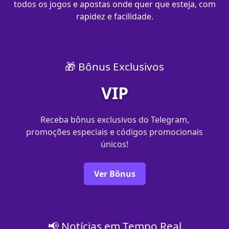
todos os jogos e apostas onde quer que esteja, com
rapidez e facilidade.
🎁 Bônus Exclusivos
VIP
Receba bônus exclusivos do Telegram,
promoções especiais e códigos promocionais
únicos!
Ver Bônus
📢 Notícias em Tempo Real