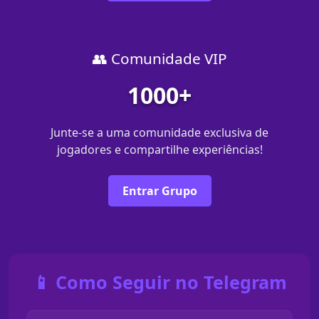
👥 Comunidade VIP
1000+
Junte-se a uma comunidade exclusiva de
jogadores e compartilhe experiências!
Entrar Grupo
📱 Como Seguir no Telegram