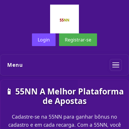
Login
Registrar-se
Menu
📱 55NN A Melhor Plataforma
de Apostas
Cadastre-se na 55NN para ganhar bônus no
cadastro e em cada recarga. Com a 55NN, você