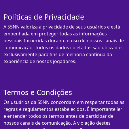
Políticas de Privacidade
A 55NN valoriza a privacidade de seus usuários e está
empenhada em proteger todas as informações
pessoais fornecidas durante o uso de nossos canais de
comunicação. Todos os dados coletados são utilizados
exclusivamente para fins de melhoria contínua da
experiência de nossos jogadores.
Termos e Condições
Os usuários da 55NN concordam em respeitar todas as
regras e regulamentos estabelecidos. É importante ler
e entender todos os termos antes de participar de
nossos canais de comunicação. A violação destes