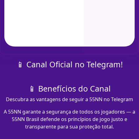
📱 Canal Oficial no Telegram!
📱 Benefícios do Canal
Descubra as vantagens de seguir a 55NN no Telegram
A 55NN garante a segurança de todos os jogadores — a
55NN Brasil defende os princípios de jogo justo e
transparente para sua proteção total.