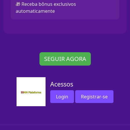
🎁 Receba bônus exclusivos
automaticamente
SEGUIR AGORA
Acessos
Login
Registrar-se