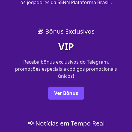
os jogadores da 55NN Plataforma Brasil .
🎁 Bônus Exclusivos
VIP
Receba bônus exclusivos do Telegram,
promoções especiais e códigos promocionais
únicos!
Ver Bônus
📢 Notícias em Tempo Real