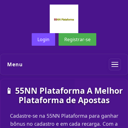
Login
Registrar-se
Menu
📱 55NN Plataforma A Melhor
Plataforma de Apostas
Cadastre-se na 55NN Plataforma para ganhar
bônus no cadastro e em cada recarga. Com a