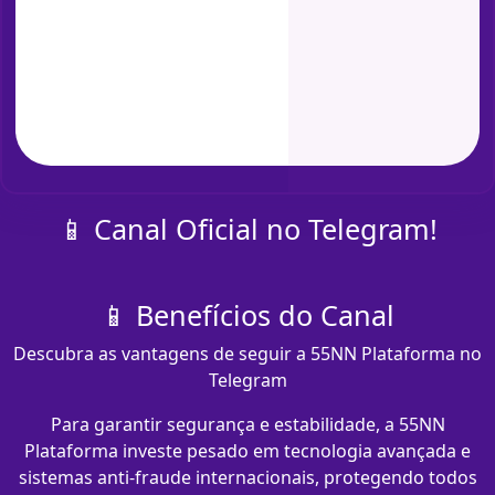
📱 Canal Oficial no Telegram!
📱 Benefícios do Canal
Descubra as vantagens de seguir a 55NN Plataforma no
Telegram
Para garantir segurança e estabilidade, a 55NN
Plataforma investe pesado em tecnologia avançada e
sistemas anti-fraude internacionais, protegendo todos