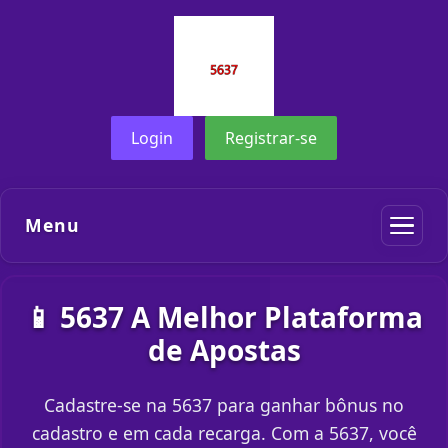
Login
Registrar-se
Menu
📱 5637 A Melhor Plataforma
de Apostas
Cadastre-se na 5637 para ganhar bônus no
cadastro e em cada recarga. Com a 5637, você