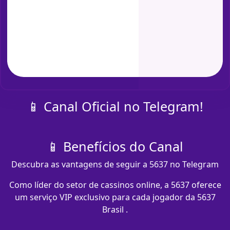
📱 Canal Oficial no Telegram!
📱 Benefícios do Canal
Descubra as vantagens de seguir a 5637 no Telegram
Como líder do setor de cassinos online, a 5637 oferece
um serviço VIP exclusivo para cada jogador da 5637
Brasil .