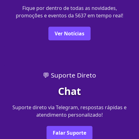
Fique por dentro de todas as novidades,
promoções e eventos da 5637 em tempo real!
Ver Notícias
💬 Suporte Direto
Chat
Suporte direto via Telegram, respostas rápidas e
atendimento personalizado!
Falar Suporte