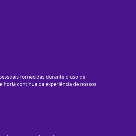
pessoais fornecidas durante o uso de
elhoria contínua da experiência de nossos