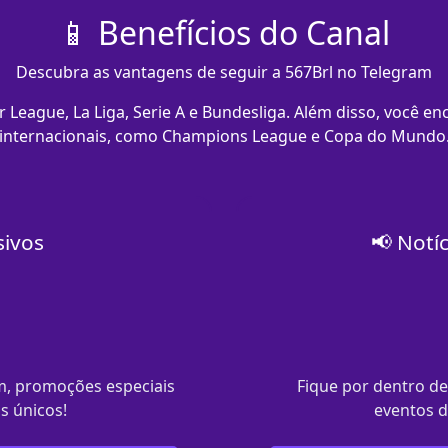
📱 Benefícios do Canal
Descubra as vantagens de seguir a 567Brl no Telegram
r League, La Liga, Serie A e Bundesliga. Além disso, você e
internacionais, como Champions League e Copa do Mundo
sivos
📢 Notí
m, promoções especiais
Fique por dentro d
s únicos!
eventos d