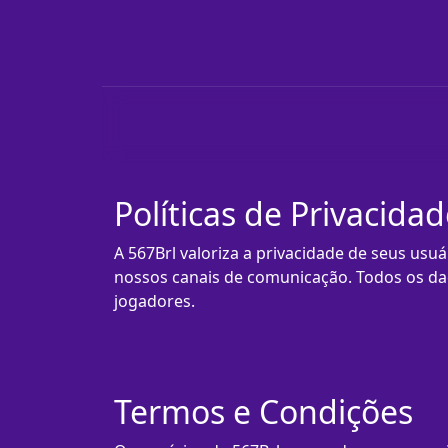
Políticas de Privacida
A 567Brl valoriza a privacidade de seus us
nossos canais de comunicação. Todos os dad
jogadores.
Termos e Condições