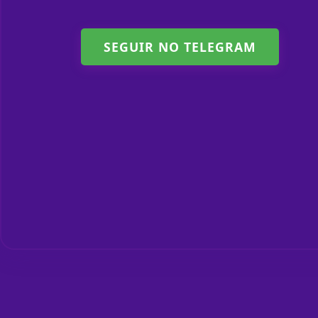
SEGUIR NO TELEGRAM