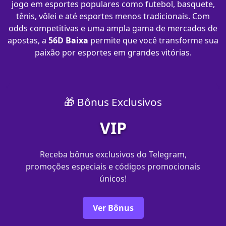
jogo em esportes populares como futebol, basquete,
tênis, vôlei e até esportes menos tradicionais. Com
odds competitivas e uma ampla gama de mercados de
apostas, a
56D Baixa
permite que você transforme sua
paixão por esportes em grandes vitórias.
🎁 Bônus Exclusivos
VIP
Receba bônus exclusivos do Telegram,
promoções especiais e códigos promocionais
únicos!
Ver Bônus