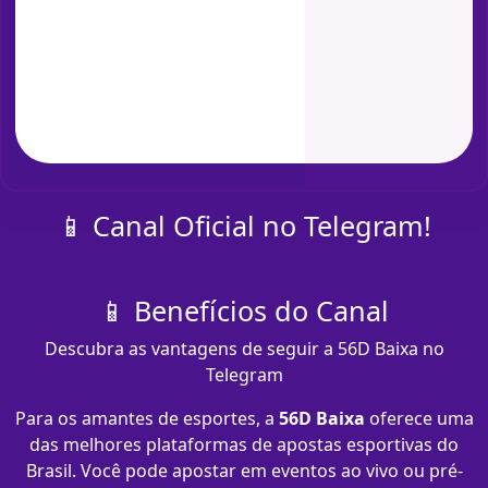
📱 Canal Oficial no Telegram!
📱 Benefícios do Canal
Descubra as vantagens de seguir a 56D Baixa no
Telegram
Para os amantes de esportes, a
56D Baixa
oferece uma
das melhores plataformas de apostas esportivas do
Brasil. Você pode apostar em eventos ao vivo ou pré-