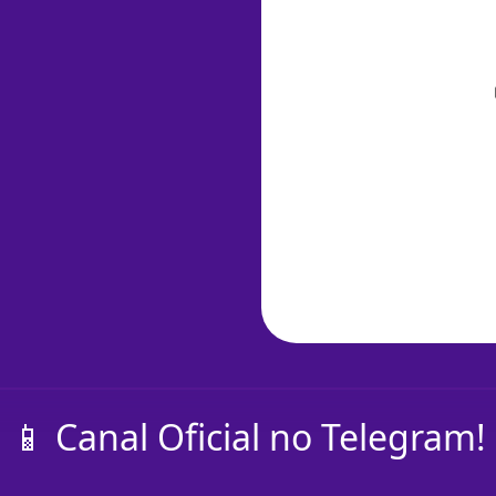
📱 Canal Oficial no Telegram!