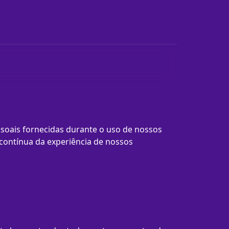
ssoais fornecidas durante o uso de nossos
 contínua da experiência de nossos