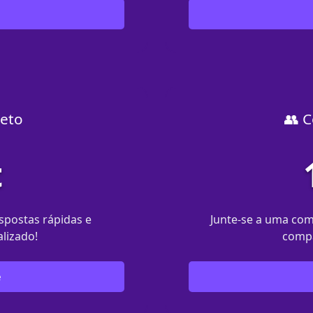
reto
👥 
t
espostas rápidas e
Junte-se a uma com
lizado!
compa
e