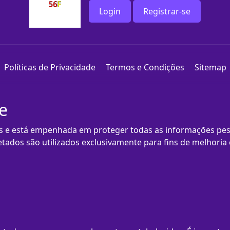
Login
Registrar-se
Políticas de Privacidade
Termos e Condições
Sitemap
de
ios e está empenhada em proteger todas as informações pe
tados são utilizados exclusivamente para fins de melhoria