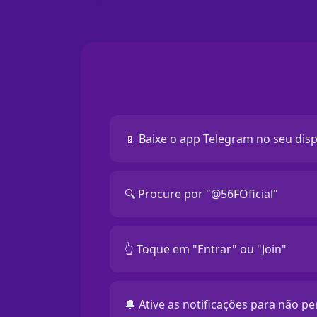
📱 Baixe o app Telegram no seu disp
🔍 Procure por "@56FOficial"
👆 Toque em "Entrar" ou "Join"
🔔 Ative as notificações para não p