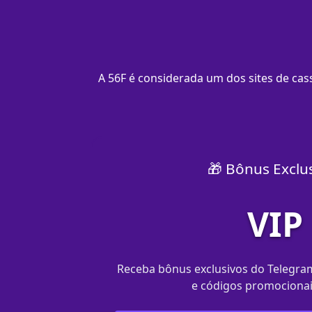
A 56F é considerada um dos sites de cas
🎁 Bônus Exclu
VIP
Receba bônus exclusivos do Telegra
e códigos promocionai