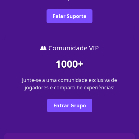
Falar Suporte
👥 Comunidade VIP
1000+
Junte-se a uma comunidade exclusiva de
jogadores e compartilhe experiências!
Entrar Grupo