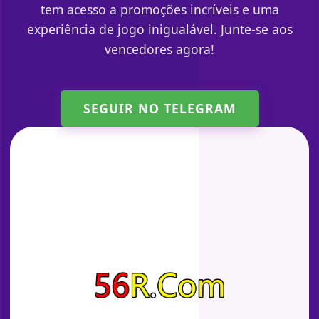
tem acesso a promoções incríveis e uma
experiência de jogo inigualável. Junte-se aos
vencedores agora!
SEGUIR NO TELEGRAM