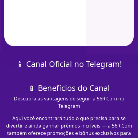
📱 Canal Oficial no Telegram!
📱 Benefícios do Canal
Descubra as vantagens de seguir a 56R.Com no
Telegram
Aqui você encontrará tudo o que precisa para se
divertir e ainda ganhar prêmios incríveis — a 56R.Com
também oferece promoções e bônus exclusivos para