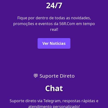
24/7
Fique por dentro de todas as novidades,
promoções e eventos da 56R.Com em tempo
real!
Ver Notícias
💬 Suporte Direto
Chat
Suporte direto via Telegram, respostas rápidas e
atendimento personalizado!