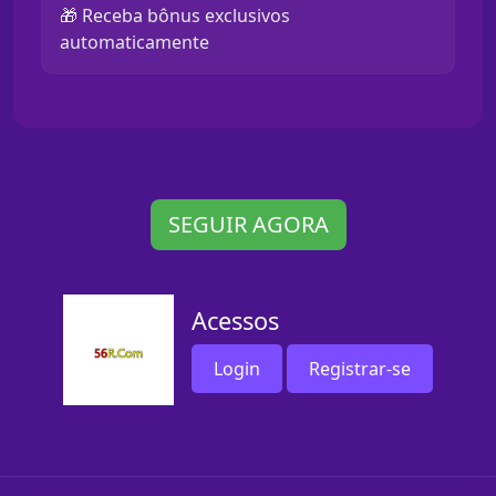
🎁 Receba bônus exclusivos
automaticamente
SEGUIR AGORA
Acessos
Login
Registrar-se