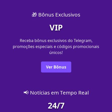
🎁 Bônus Exclusivos
VIP
Receba bônus exclusivos do Telegram,
promoções especiais e códigos promocionais
únicos!
Ver Bônus
📢 Notícias em Tempo Real
24/7