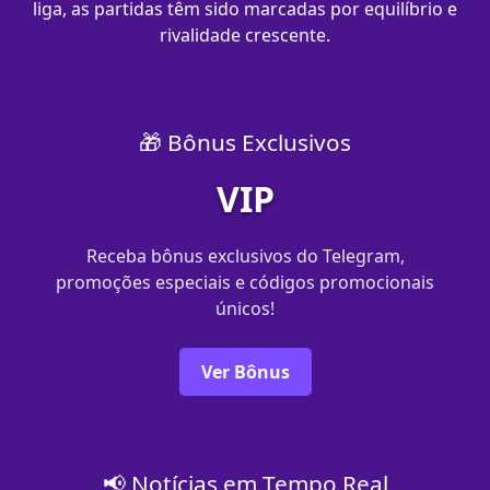
liga, as partidas têm sido marcadas por equilíbrio e
rivalidade crescente.
🎁 Bônus Exclusivos
VIP
Receba bônus exclusivos do Telegram,
promoções especiais e códigos promocionais
únicos!
Ver Bônus
📢 Notícias em Tempo Real