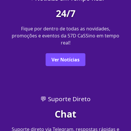
24/7
Fique por dentro de todas as novidades,
promoções e eventos da 57D CaSSino em tempo
real!
Ver Notícias
💬 Suporte Direto
Chat
Suporte direto via Telegram, respostas rápidas e