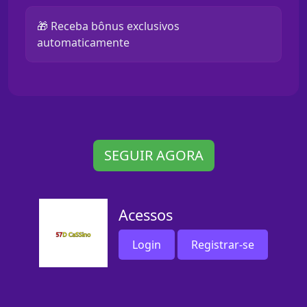
🎁 Receba bônus exclusivos
automaticamente
SEGUIR AGORA
Acessos
Login
Registrar-se