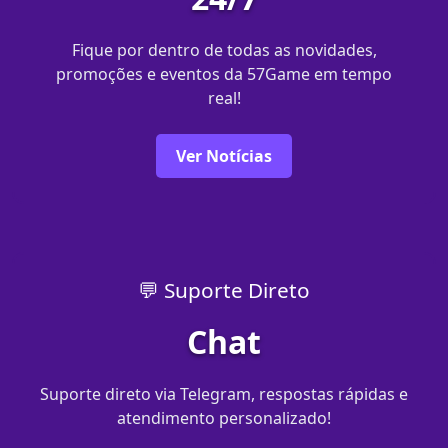
Fique por dentro de todas as novidades,
promoções e eventos da 57Game em tempo
real!
Ver Notícias
💬 Suporte Direto
Chat
Suporte direto via Telegram, respostas rápidas e
atendimento personalizado!