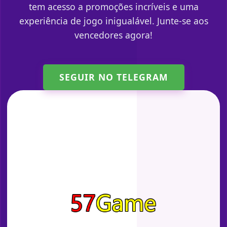
tem acesso a promoções incríveis e uma
experiência de jogo inigualável. Junte-se aos
vencedores agora!
SEGUIR NO TELEGRAM