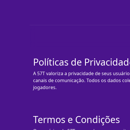
Políticas de Privacida
A 57T valoriza a privacidade de seus usuár
canais de comunicação. Todos os dados cole
jogadores.
Termos e Condições