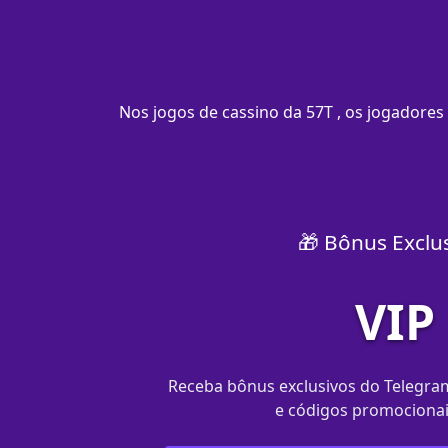
Nos jogos de cassino da 57T , os jogadores
🎁 Bônus Exclu
VIP
Receba bônus exclusivos do Telegra
e códigos promocionai