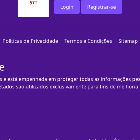
Login
Registrar-se
Políticas de Privacidade
Termos e Condições
Sitemap
de
ios e está empenhada em proteger todas as informações pe
tados são utilizados exclusivamente para fins de melhoria