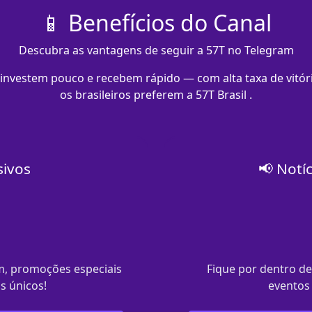
📱 Benefícios do Canal
Descubra as vantagens de seguir a 57T no Telegram
 investem pouco e recebem rápido — com alta taxa de vitória
os brasileiros preferem a 57T Brasil .
sivos
📢 Notí
m, promoções especiais
Fique por dentro d
s únicos!
eventos