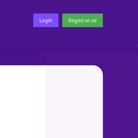
Login
Registrar-se