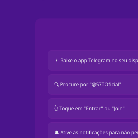
📱 Baixe o app Telegram no seu disp
🔍 Procure por "@57TOficial"
👆 Toque em "Entrar" ou "Join"
🔔 Ative as notificações para não p