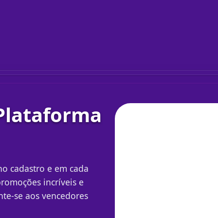
 Plataforma
no cadastro e em cada
promoções incríveis e
unte-se aos vencedores