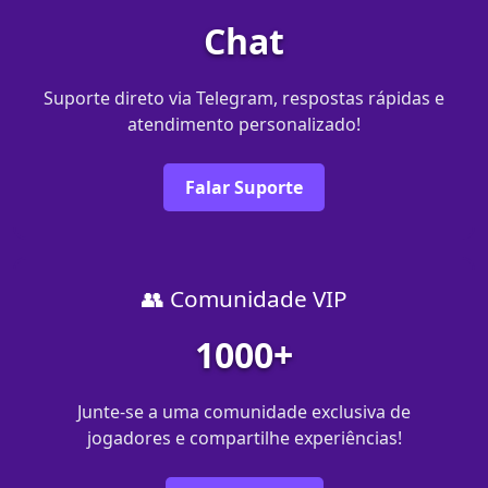
Chat
Suporte direto via Telegram, respostas rápidas e
atendimento personalizado!
Falar Suporte
👥 Comunidade VIP
1000+
Junte-se a uma comunidade exclusiva de
jogadores e compartilhe experiências!