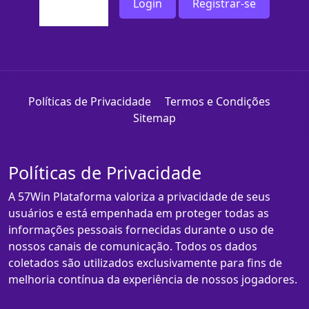
Login
Registrar-se
Políticas de Privacidade
Termos e Condições
Sitemap
Políticas de Privacidade
A 57Win Plataforma valoriza a privacidade de seus
usuários e está empenhada em proteger todas as
informações pessoais fornecidas durante o uso de
nossos canais de comunicação. Todos os dados
coletados são utilizados exclusivamente para fins de
melhoria contínua da experiência de nossos jogadores.