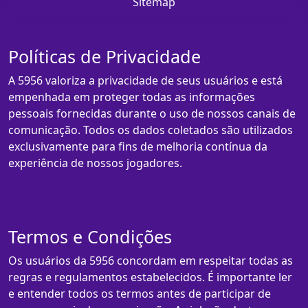
Sitemap
Políticas de Privacidade
A 5956 valoriza a privacidade de seus usuários e está
empenhada em proteger todas as informações
pessoais fornecidas durante o uso de nossos canais de
comunicação. Todos os dados coletados são utilizados
exclusivamente para fins de melhoria contínua da
experiência de nossos jogadores.
Termos e Condições
Os usuários da 5956 concordam em respeitar todas as
regras e regulamentos estabelecidos. É importante ler
e entender todos os termos antes de participar de