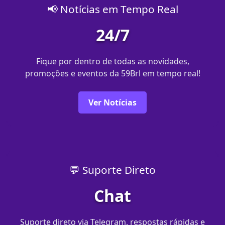
📢 Notícias em Tempo Real
24/7
Fique por dentro de todas as novidades,
promoções e eventos da 59Brl em tempo real!
Ver Notícias
💬 Suporte Direto
Chat
Suporte direto via Telegram, respostas rápidas e