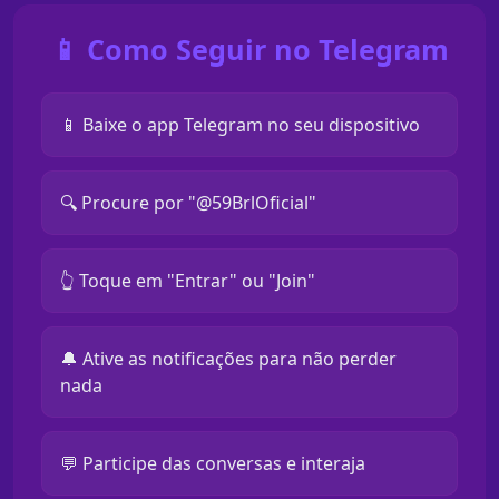
📱 Como Seguir no Telegram
📱 Baixe o app Telegram no seu dispositivo
🔍 Procure por "@59BrlOficial"
👆 Toque em "Entrar" ou "Join"
🔔 Ative as notificações para não perder
nada
💬 Participe das conversas e interaja