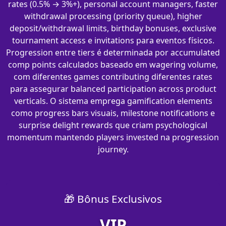
rates (0.5% → 3%+), personal account managers, faster
withdrawal processing (priority queue), higher
deposit/withdrawal limits, birthday bonuses, exclusive
tournament access e invitations para eventos físicos.
Progression entre tiers é determinada por accumulated
comp points calculados baseado em wagering volume,
com diferentes games contributing diferentes rates
para assegurar balanced participation across product
verticals. O sistema emprega gamification elements
como progress bars visuais, milestone notifications e
surprise delight rewards que criam psychological
momentum mantendo players invested na progression
journey.
🎁 Bônus Exclusivos
VIP