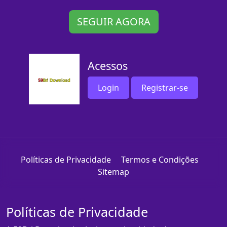
SEGUIR AGORA
Acessos
Login
Registrar-se
Políticas de Privacidade
Termos e Condições
Sitemap
Políticas de Privacidade