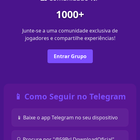
1000+
Junte-se a uma comunidade exclusiva de
jogadores e compartilhe experiências!
Entrar Grupo
📱 Como Seguir no Telegram
📱 Baixe o app Telegram no seu dispositivo
🔍 Procure por "@59Brl DownloadOficial"