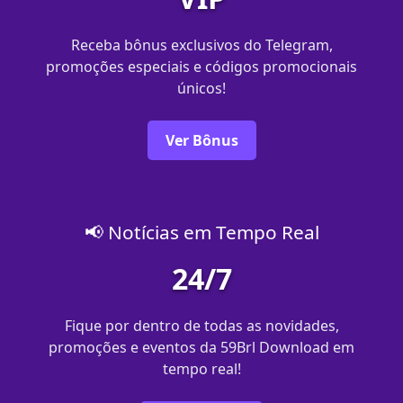
Receba bônus exclusivos do Telegram,
promoções especiais e códigos promocionais
únicos!
Ver Bônus
📢 Notícias em Tempo Real
24/7
Fique por dentro de todas as novidades,
promoções e eventos da 59Brl Download em
tempo real!