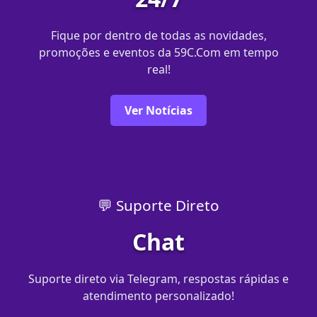
Fique por dentro de todas as novidades,
promoções e eventos da 59C.Com em tempo
real!
Ver Notícias
💬 Suporte Direto
Chat
Suporte direto via Telegram, respostas rápidas e
atendimento personalizado!