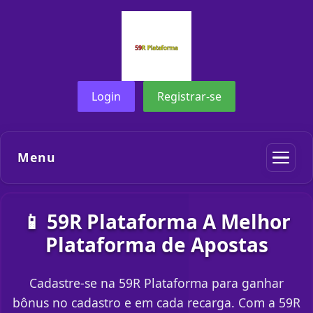
Login
Registrar-se
Menu
📱 59R Plataforma A Melhor
Plataforma de Apostas
Cadastre-se na 59R Plataforma para ganhar
bônus no cadastro e em cada recarga. Com a 59R