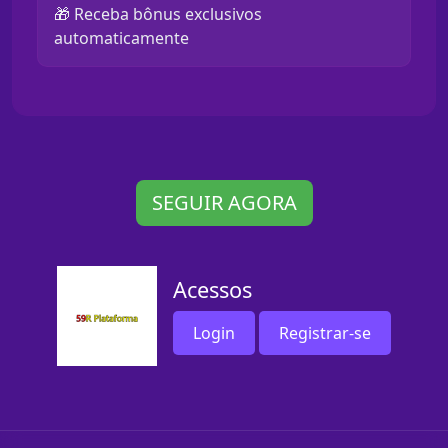
🎁 Receba bônus exclusivos
automaticamente
SEGUIR AGORA
Acessos
Login
Registrar-se