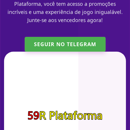
Plataforma, você tem acesso a promoções
incríveis e uma experiência de jogo inigualável.
Junte-se aos vencedores agora!
SEGUIR NO TELEGRAM