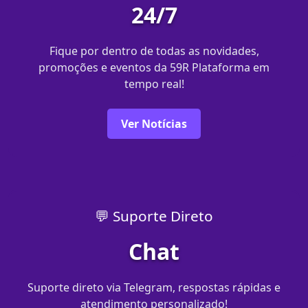
24/7
Fique por dentro de todas as novidades,
promoções e eventos da 59R Plataforma em
tempo real!
Ver Notícias
💬 Suporte Direto
Chat
Suporte direto via Telegram, respostas rápidas e
atendimento personalizado!