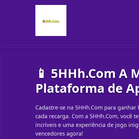
📱 5HHh.Com A 
Plataforma de A
Cadastre-se na 5HHh.Com para ganhar 
cada recarga. Com a 5HHh.Com, você t
incríveis e uma experiência de jogo inig
vencedores agora!