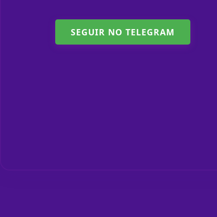
SEGUIR NO TELEGRAM