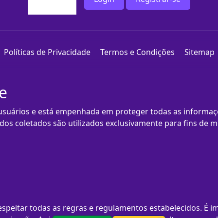
Políticas de Privacidade
Termos e Condições
Sitemap
de
 usuários e está empenhada em proteger todas as informaç
os coletados são utilizados exclusivamente para fins de m
eitar todas as regras e regulamentos estabelecidos. É im