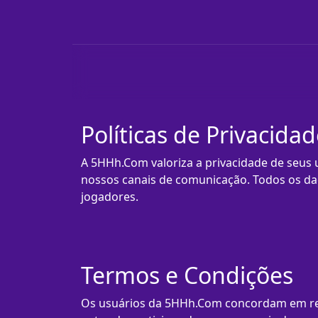
Políticas de Privacida
A 5HHh.Com valoriza a privacidade de seus
nossos canais de comunicação. Todos os dad
jogadores.
Termos e Condições
Os usuários da 5HHh.Com concordam em resp