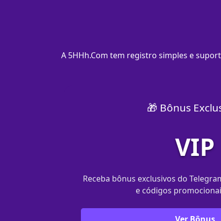
A 5HHh.Com tem registro simples e supor
🎁 Bônus Exclu
VIP
Receba bônus exclusivos do Telegra
e códigos promocionai
Ver Bônus