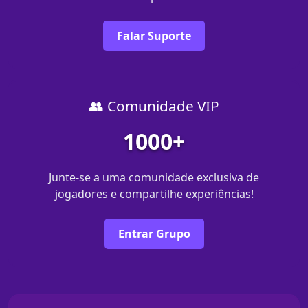
Falar Suporte
👥 Comunidade VIP
1000+
Junte-se a uma comunidade exclusiva de
jogadores e compartilhe experiências!
Entrar Grupo