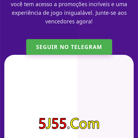
você tem acesso a promoções incríveis e uma
experiência de jogo inigualável. Junte-se aos
vencedores agora!
SEGUIR NO TELEGRAM